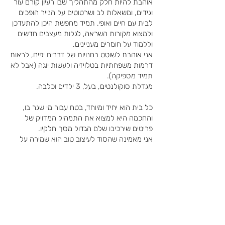
אוהבת להיות חלק מהתהליך שבו רעיון קורם עור
וגידים, ומשאלות לב ושרטוטים על הנייר הופכים
לבית עם חיים ואופי. תמיד מחפשת היכן להתעדכן
ולמצוא מקורות השראה, לגלות מעצבים חדשים
וללמוד על חומרים מעניינים.
אני אוהבת לשוטט בחנויות של דברים יפים, לראות
דרמות משפחתיות בטלויזיה ולעשות יוגה (אבל לא
תמיד מספיקה).
מגדלת סוקולנטים, בעל, 3 ילדים וכלבה.
כל בית הוא יחיד ומיוחד, בטח עבור מי שגר בו,
והחכמה היא למצוא את התמהיל המדויק של
פריטים שירכיבו שלם הגדול מסך חלקיו.
אני מאמינה שהסוד לעיצוב טוב הוא שמירה על
מינון מדויק בין האסתטיקה, הפרקטיקה והתקציב.
שיפוץ או עיצוב יכול להיות דבר מלחיץ, לכן חשוב לי
ללוות את לקוחותיי בהקשבה ובדו שיח מתמיד לכל
אורך התהליך. אני מזמינה אתכם לצאת יחד
לדרך!